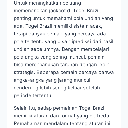
Untuk meningkatkan peluang
memenangkan jackpot di Togel Brazil,
penting untuk memahami pola undian yang
ada. Togel Brazil memiliki sistem acak,
tetapi banyak pemain yang percaya ada
pola tertentu yang bisa diprediksi dari hasil
undian sebelumnya. Dengan mempelajari
pola angka yang sering muncul, pemain
bisa merencanakan taruhan dengan lebih
strategis. Beberapa pemain percaya bahwa
angka-angka yang jarang muncul
cenderung lebih sering keluar setelah
periode tertentu.
Selain itu, setiap permainan Togel Brazil
memiliki aturan dan format yang berbeda.
Pemahaman mendalam tentang aturan ini