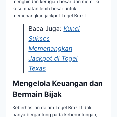
menghindari kerugian besar dan memiliki
kesempatan lebih besar untuk
memenangkan jackpot Togel Brazil.
Baca Juga:
Kunci
Sukses
Memenangkan
Jackpot di Togel
Texas
Mengelola Keuangan dan
Bermain Bijak
Keberhasilan dalam Togel Brazil tidak
hanya bergantung pada keberuntungan,