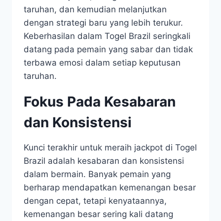
taruhan, dan kemudian melanjutkan
dengan strategi baru yang lebih terukur.
Keberhasilan dalam Togel Brazil seringkali
datang pada pemain yang sabar dan tidak
terbawa emosi dalam setiap keputusan
taruhan.
Fokus Pada Kesabaran
dan Konsistensi
Kunci terakhir untuk meraih jackpot di Togel
Brazil adalah kesabaran dan konsistensi
dalam bermain. Banyak pemain yang
berharap mendapatkan kemenangan besar
dengan cepat, tetapi kenyataannya,
kemenangan besar sering kali datang