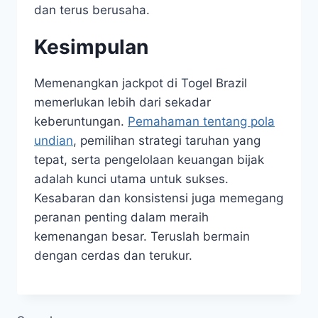
dan terus berusaha.
Kesimpulan
Memenangkan jackpot di Togel Brazil
memerlukan lebih dari sekadar
keberuntungan.
Pemahaman tentang pola
undian
, pemilihan strategi taruhan yang
tepat, serta pengelolaan keuangan bijak
adalah kunci utama untuk sukses.
Kesabaran dan konsistensi juga memegang
peranan penting dalam meraih
kemenangan besar. Teruslah bermain
dengan cerdas dan terukur.