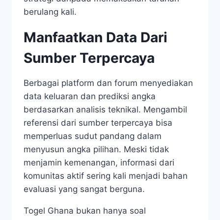
berulang kali.
Manfaatkan Data Dari
Sumber Terpercaya
Berbagai platform dan forum menyediakan
data keluaran dan prediksi angka
berdasarkan analisis teknikal. Mengambil
referensi dari sumber terpercaya bisa
memperluas sudut pandang dalam
menyusun angka pilihan. Meski tidak
menjamin kemenangan, informasi dari
komunitas aktif sering kali menjadi bahan
evaluasi yang sangat berguna.
Togel Ghana bukan hanya soal