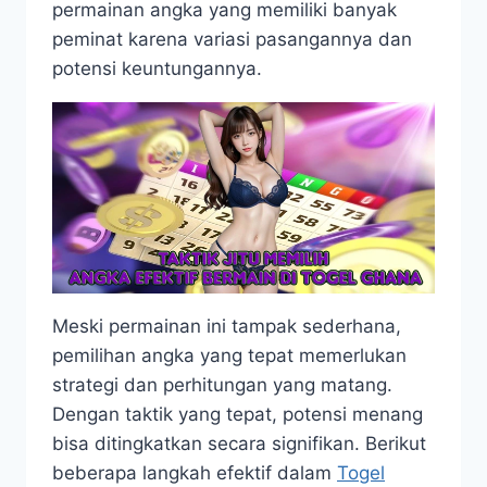
permainan angka yang memiliki banyak
peminat karena variasi pasangannya dan
potensi keuntungannya.
Meski permainan ini tampak sederhana,
pemilihan angka yang tepat memerlukan
strategi dan perhitungan yang matang.
Dengan taktik yang tepat, potensi menang
bisa ditingkatkan secara signifikan. Berikut
beberapa langkah efektif dalam
Togel