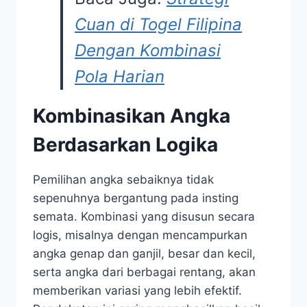
Cuan di Togel Filipina
Dengan Kombinasi
Pola Harian
Kombinasikan Angka
Berdasarkan Logika
Pemilihan angka sebaiknya tidak
sepenuhnya bergantung pada insting
semata. Kombinasi yang disusun secara
logis, misalnya dengan mencampurkan
angka genap dan ganjil, besar dan kecil,
serta angka dari berbagai rentang, akan
memberikan variasi yang lebih efektif.