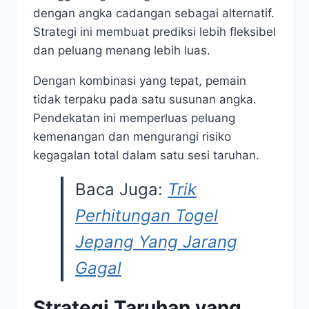
dengan angka cadangan sebagai alternatif.
Strategi ini membuat prediksi lebih fleksibel
dan peluang menang lebih luas.
Dengan kombinasi yang tepat, pemain
tidak terpaku pada satu susunan angka.
Pendekatan ini memperluas peluang
kemenangan dan mengurangi risiko
kegagalan total dalam satu sesi taruhan.
Baca Juga:
Trik
Perhitungan Togel
Jepang Yang Jarang
Gagal
Strategi Taruhan yang