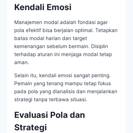
Kendali Emosi
Manajemen modal adalah fondasi agar
pola efektif bisa berjalan optimal. Tetapkan
batas modal harian dan target
kemenangan sebelum bermain. Disiplin
terhadap aturan ini menjaga modal tetap
aman.
Selain itu, kendali emosi sangat penting.
Pemain yang tenang mampu tetap fokus
pada pola yang dianalisis dan menjalankan
strategi tanpa terbawa situasi.
Evaluasi Pola dan
Strategi