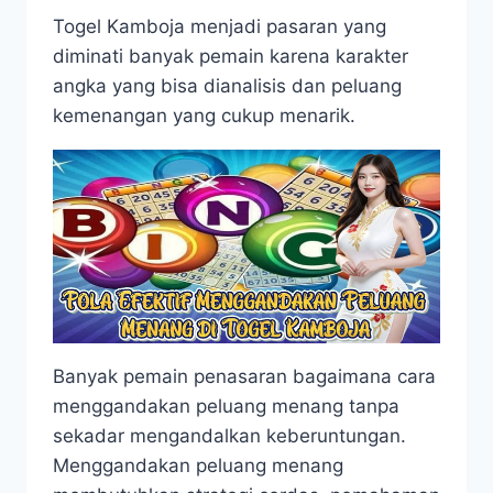
Togel Kamboja menjadi pasaran yang
diminati banyak pemain karena karakter
angka yang bisa dianalisis dan peluang
kemenangan yang cukup menarik.
Banyak pemain penasaran bagaimana cara
menggandakan peluang menang tanpa
sekadar mengandalkan keberuntungan.
Menggandakan peluang menang