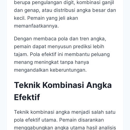
berupa pengulangan digit, kombinasi ganjil
dan genap, atau distribusi angka besar dan
kecil. Pemain yang jeli akan
memanfaatkannya.
Dengan membaca pola dan tren angka,
pemain dapat menyusun prediksi lebih
tajam. Pola efektif ini membantu peluang
menang meningkat tanpa hanya
mengandalkan keberuntungan.
Teknik Kombinasi Angka
Efektif
Teknik kombinasi angka menjadi salah satu
pola efektif utama. Pemain disarankan
menggabungkan angka utama hasil analisis