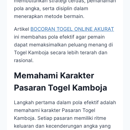
membutuhkan strategi cerdas, pemahaman
pola angka, serta disiplin dalam
menerapkan metode bermain.
Artikel
BOCORAN TOGEL ONLINE AKURAT
ini membahas pola efektif agar pemain
dapat memaksimalkan peluang menang di
Togel Kamboja secara lebih terarah dan
rasional.
Memahami Karakter
Pasaran Togel Kamboja
Langkah pertama dalam pola efektif adalah
memahami karakter Pasaran Togel
Kamboja. Setiap pasaran memiliki ritme
keluaran dan kecenderungan angka yang