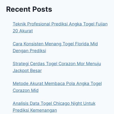
Recent Posts
Teknik Profesional Prediksi Angka Togel Fujian
20 Akurat
Cara Konsisten Menang Togel Florida Mid
Dengan Prediksi
Strategi Cerdas Togel Corazon Mor Menuju
Jackpot Besar
Metode Akurat Membaca Pola Angka Togel
Corazon Mid
Analisis Data Togel Chicago Night Untuk
Prediksi Kemenangan