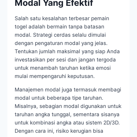
Modal Yang Efektif
Salah satu kesalahan terbesar pemain
togel adalah bermain tanpa batasan
modal. Strategi cerdas selalu dimulai
dengan pengaturan modal yang jelas.
Tentukan jumlah maksimal yang siap Anda
investasikan per sesi dan jangan tergoda
untuk menambah taruhan ketika emosi
mulai mempengaruhi keputusan.
Manajemen modal juga termasuk membagi
modal untuk beberapa tipe taruhan.
Misalnya, sebagian modal digunakan untuk
taruhan angka tunggal, sementara sisanya
untuk kombinasi angka atau sistem 2D/3D.
Dengan cara ini, risiko kerugian bisa