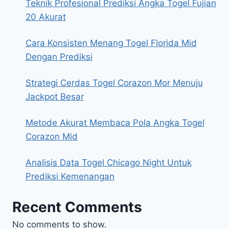
Teknik Profesional Prediksi Angka Togel Fujian
20 Akurat
Cara Konsisten Menang Togel Florida Mid
Dengan Prediksi
Strategi Cerdas Togel Corazon Mor Menuju
Jackpot Besar
Metode Akurat Membaca Pola Angka Togel
Corazon Mid
Analisis Data Togel Chicago Night Untuk
Prediksi Kemenangan
Recent Comments
No comments to show.