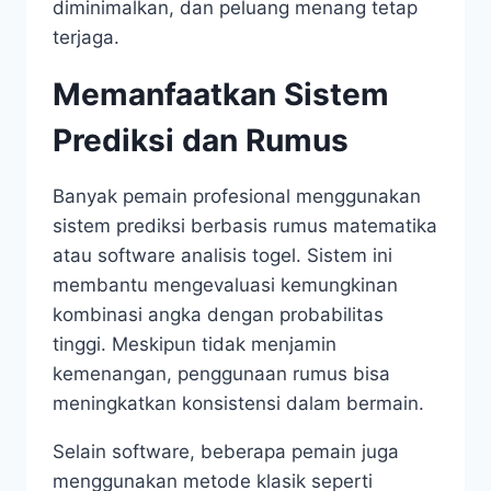
diminimalkan, dan peluang menang tetap
terjaga.
Memanfaatkan Sistem
Prediksi dan Rumus
Banyak pemain profesional menggunakan
sistem prediksi berbasis rumus matematika
atau software analisis togel. Sistem ini
membantu mengevaluasi kemungkinan
kombinasi angka dengan probabilitas
tinggi. Meskipun tidak menjamin
kemenangan, penggunaan rumus bisa
meningkatkan konsistensi dalam bermain.
Selain software, beberapa pemain juga
menggunakan metode klasik seperti