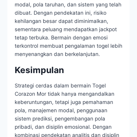
modal, pola taruhan, dan sistem yang telah
dibuat. Dengan pendekatan ini, risiko
kehilangan besar dapat diminimalkan,
sementara peluang mendapatkan jackpot
tetap terbuka. Bermain dengan emosi
terkontrol membuat pengalaman togel lebih
menyenangkan dan berkelanjutan.
Kesimpulan
Strategi cerdas dalam bermain Togel
Corazon Mor tidak hanya mengandalkan
keberuntungan, tetapi juga pemahaman
pola, manajemen modal, penggunaan
sistem prediksi, pengembangan pola
pribadi, dan disiplin emosional. Dengan
kombinasi pendekatan analitis dan disiplin