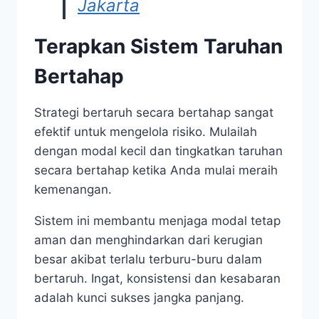
Jakarta
Terapkan Sistem Taruhan
Bertahap
Strategi bertaruh secara bertahap sangat
efektif untuk mengelola risiko. Mulailah
dengan modal kecil dan tingkatkan taruhan
secara bertahap ketika Anda mulai meraih
kemenangan.
Sistem ini membantu menjaga modal tetap
aman dan menghindarkan dari kerugian
besar akibat terlalu terburu-buru dalam
bertaruh. Ingat, konsistensi dan kesabaran
adalah kunci sukses jangka panjang.