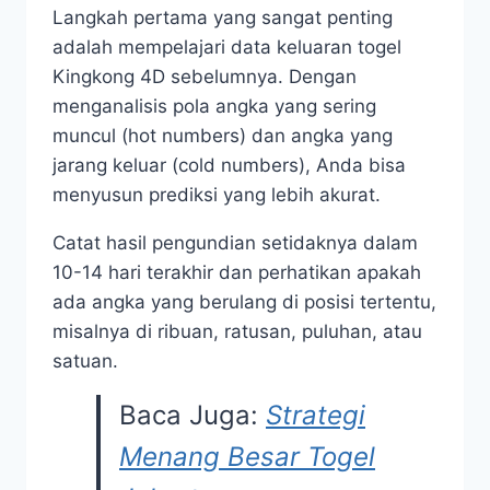
Langkah pertama yang sangat penting
adalah mempelajari data keluaran togel
Kingkong 4D sebelumnya. Dengan
menganalisis pola angka yang sering
muncul (hot numbers) dan angka yang
jarang keluar (cold numbers), Anda bisa
menyusun prediksi yang lebih akurat.
Catat hasil pengundian setidaknya dalam
10-14 hari terakhir dan perhatikan apakah
ada angka yang berulang di posisi tertentu,
misalnya di ribuan, ratusan, puluhan, atau
satuan.
Baca Juga:
Strategi
Menang Besar Togel