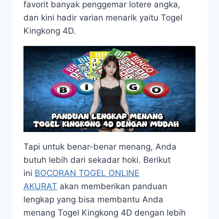
favorit banyak penggemar lotere angka,
dan kini hadir varian menarik yaitu Togel
Kingkong 4D.
Tapi untuk benar-benar menang, Anda
butuh lebih dari sekadar hoki. Berikut
ini
BOCORAN TOGEL ONLINE
AKURAT
akan memberikan panduan
lengkap yang bisa membantu Anda
menang Togel Kingkong 4D dengan lebih