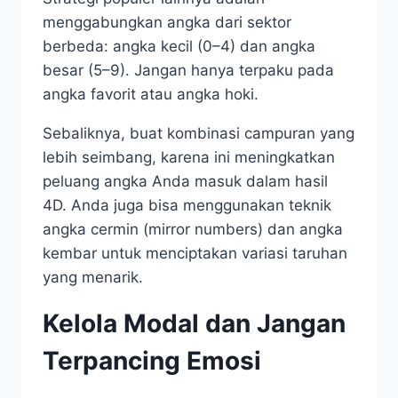
menggabungkan angka dari sektor
berbeda: angka kecil (0–4) dan angka
besar (5–9). Jangan hanya terpaku pada
angka favorit atau angka hoki.
Sebaliknya, buat kombinasi campuran yang
lebih seimbang, karena ini meningkatkan
peluang angka Anda masuk dalam hasil
4D. Anda juga bisa menggunakan teknik
angka cermin (mirror numbers) dan angka
kembar untuk menciptakan variasi taruhan
yang menarik.
Kelola Modal dan Jangan
Terpancing Emosi