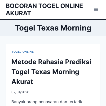
Skip
BOCORAN TOGEL ONLINE
to
AKURAT
content
Togel Texas Morning
TOGEL ONLINE
Metode Rahasia Prediksi
Togel Texas Morning
Akurat
02/01/2026
Banyak orang penasaran dan tertarik