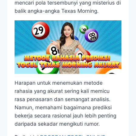
mencari pola tersembunyi yang misterius di
balik angka-angka Texas Morning.
Harapan untuk menemukan metode
rahasia yang akurat sering kali memicu
rasa penasaran dan semangat analisis.
Namun, memahami bagaimana prediksi
bekerja secara rasional jauh lebih penting
daripada sekadar mengikuti rumor.