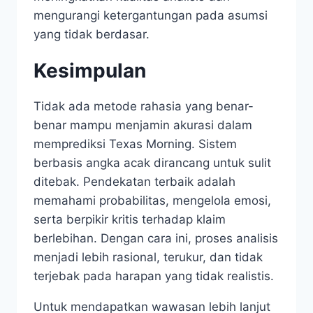
mengurangi ketergantungan pada asumsi
yang tidak berdasar.
Kesimpulan
Tidak ada metode rahasia yang benar-
benar mampu menjamin akurasi dalam
memprediksi Texas Morning. Sistem
berbasis angka acak dirancang untuk sulit
ditebak. Pendekatan terbaik adalah
memahami probabilitas, mengelola emosi,
serta berpikir kritis terhadap klaim
berlebihan. Dengan cara ini, proses analisis
menjadi lebih rasional, terukur, dan tidak
terjebak pada harapan yang tidak realistis.
Untuk mendapatkan wawasan lebih lanjut