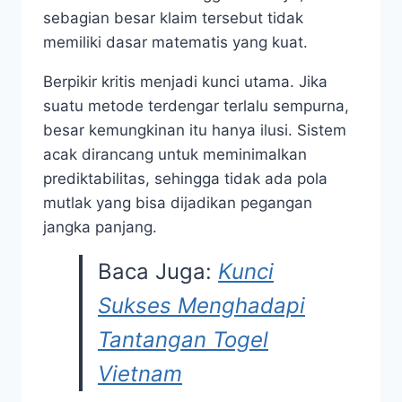
sebagian besar klaim tersebut tidak
memiliki dasar matematis yang kuat.
Berpikir kritis menjadi kunci utama. Jika
suatu metode terdengar terlalu sempurna,
besar kemungkinan itu hanya ilusi. Sistem
acak dirancang untuk meminimalkan
prediktabilitas, sehingga tidak ada pola
mutlak yang bisa dijadikan pegangan
jangka panjang.
Baca Juga:
Kunci
Sukses Menghadapi
Tantangan Togel
Vietnam