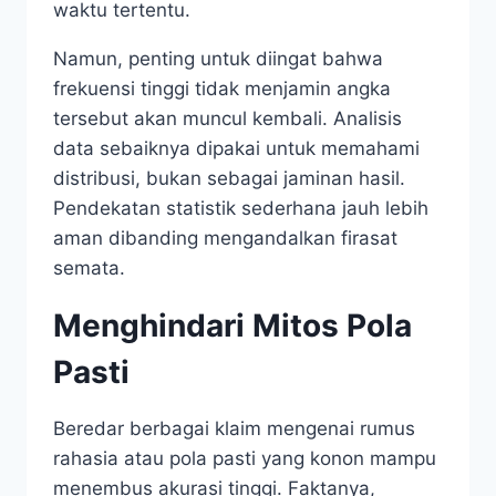
waktu tertentu.
Namun, penting untuk diingat bahwa
frekuensi tinggi tidak menjamin angka
tersebut akan muncul kembali. Analisis
data sebaiknya dipakai untuk memahami
distribusi, bukan sebagai jaminan hasil.
Pendekatan statistik sederhana jauh lebih
aman dibanding mengandalkan firasat
semata.
Menghindari Mitos Pola
Pasti
Beredar berbagai klaim mengenai rumus
rahasia atau pola pasti yang konon mampu
menembus akurasi tinggi. Faktanya,