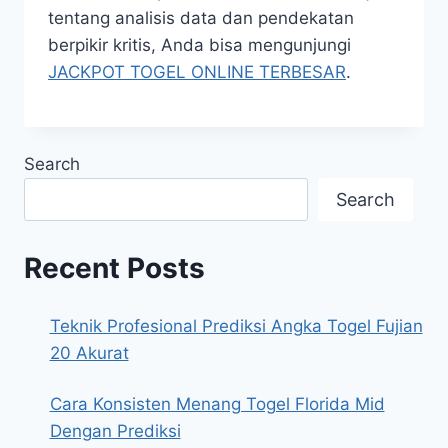
tentang analisis data dan pendekatan
berpikir kritis, Anda bisa mengunjungi
JACKPOT TOGEL ONLINE TERBESAR
.
Search
Search
Recent Posts
Teknik Profesional Prediksi Angka Togel Fujian
20 Akurat
Cara Konsisten Menang Togel Florida Mid
Dengan Prediksi