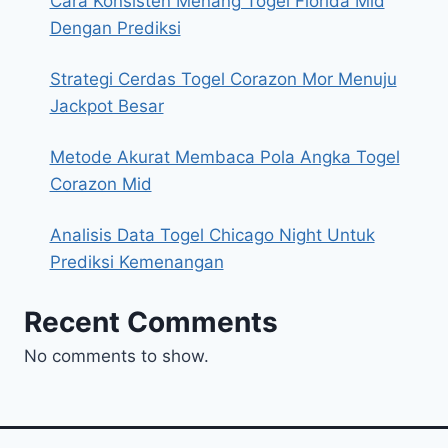
Cara Konsisten Menang Togel Florida Mid
Dengan Prediksi
Strategi Cerdas Togel Corazon Mor Menuju
Jackpot Besar
Metode Akurat Membaca Pola Angka Togel
Corazon Mid
Analisis Data Togel Chicago Night Untuk
Prediksi Kemenangan
Recent Comments
No comments to show.