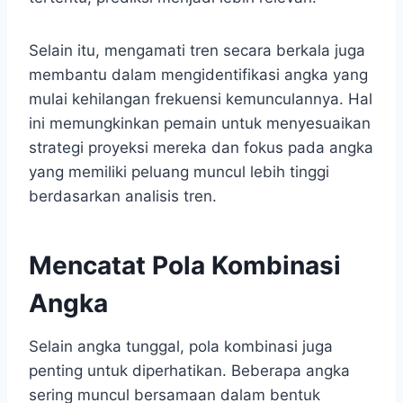
Selain itu, mengamati tren secara berkala juga
membantu dalam mengidentifikasi angka yang
mulai kehilangan frekuensi kemunculannya. Hal
ini memungkinkan pemain untuk menyesuaikan
strategi proyeksi mereka dan fokus pada angka
yang memiliki peluang muncul lebih tinggi
berdasarkan analisis tren.
Mencatat Pola Kombinasi
Angka
Selain angka tunggal, pola kombinasi juga
penting untuk diperhatikan. Beberapa angka
sering muncul bersamaan dalam bentuk