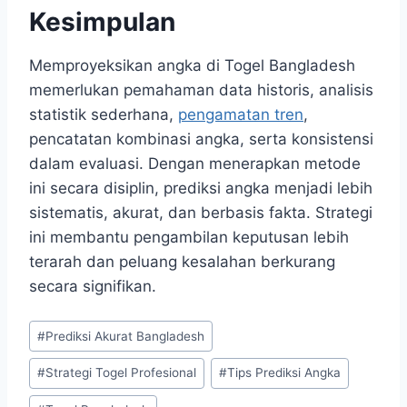
Kesimpulan
Memproyeksikan angka di Togel Bangladesh
memerlukan pemahaman data historis, analisis
statistik sederhana,
pengamatan tren
,
pencatatan kombinasi angka, serta konsistensi
dalam evaluasi. Dengan menerapkan metode
ini secara disiplin, prediksi angka menjadi lebih
sistematis, akurat, dan berbasis fakta. Strategi
ini membantu pengambilan keputusan lebih
terarah dan peluang kesalahan berkurang
secara signifikan.
Post
#
Prediksi Akurat Bangladesh
Tags:
#
Strategi Togel Profesional
#
Tips Prediksi Angka