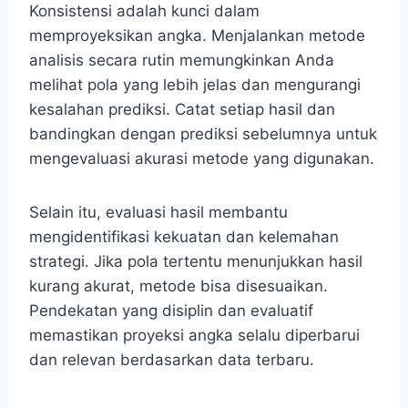
Konsistensi adalah kunci dalam
memproyeksikan angka. Menjalankan metode
analisis secara rutin memungkinkan Anda
melihat pola yang lebih jelas dan mengurangi
kesalahan prediksi. Catat setiap hasil dan
bandingkan dengan prediksi sebelumnya untuk
mengevaluasi akurasi metode yang digunakan.
Selain itu, evaluasi hasil membantu
mengidentifikasi kekuatan dan kelemahan
strategi. Jika pola tertentu menunjukkan hasil
kurang akurat, metode bisa disesuaikan.
Pendekatan yang disiplin dan evaluatif
memastikan proyeksi angka selalu diperbarui
dan relevan berdasarkan data terbaru.