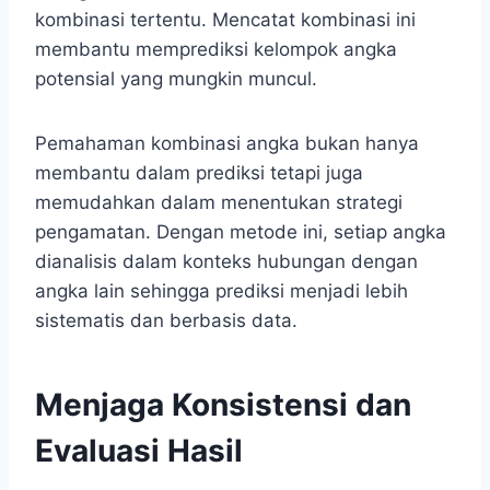
kombinasi tertentu. Mencatat kombinasi ini
membantu memprediksi kelompok angka
potensial yang mungkin muncul.
Pemahaman kombinasi angka bukan hanya
membantu dalam prediksi tetapi juga
memudahkan dalam menentukan strategi
pengamatan. Dengan metode ini, setiap angka
dianalisis dalam konteks hubungan dengan
angka lain sehingga prediksi menjadi lebih
sistematis dan berbasis data.
Menjaga Konsistensi dan
Evaluasi Hasil