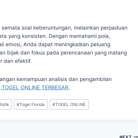
n semata soal keberuntungan, melainkan perpaduan
s data yang konsisten. Dengan memahami pola,
ali emosi, Anda dapat meningkatkan peluang
ngan bijak dan fokus pada perencanaan yang matang
 dan efektif.
mbangan kemampuan analisis dan pengambilan
 TOGEL ONLINE TERBESAR
.
istik
#
Togel Florida
#
TOGEL ONLINE
NEXT