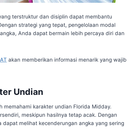
ang terstruktur dan disiplin dapat membantu
Dengan strategi yang tepat, pengelolaan modal
ngka, Anda dapat bermain lebih percaya diri dan
RAT
akan memberikan informasi menarik yang wajib
ter Undian
h memahami karakter undian Florida Midday.
ersendiri, meskipun hasilnya tetap acak. Dengan
a dapat melihat kecenderungan angka yang sering