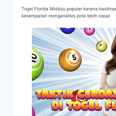
h
a
e
e
k
i
h
a
c
s
l
y
n
a
Togel Florida Midday populer karena hasiln
t
e
s
e
p
e
r
kesempatan menganalisis pola lebih cepat.
s
b
e
g
e
e
A
o
n
r
p
o
g
a
p
k
e
m
r