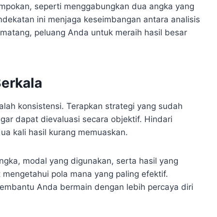
ompokan, seperti menggabungkan dua angka yang
ndekatan ini menjaga keseimbangan antara analisis
 matang, peluang Anda untuk meraih hasil besar
Berkala
lah konsistensi. Terapkan strategi yang sudah
ar dapat dievaluasi secara objektif. Hindari
ua kali hasil kurang memuaskan.
ngka, modal yang digunakan, serta hasil yang
t mengetahui pola mana yang paling efektif.
membantu Anda bermain dengan lebih percaya diri