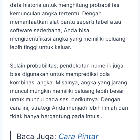
data historis untuk menghitung probabilitas
kemunculan angka tertentu. Dengan
memanfaatkan alat bantu seperti tabel atau
software sederhana, Anda bisa
mengidentifikasi angka yang memiliki peluang
lebih tinggi untuk keluar.
Selain probabilitas, pendekatan numerik juga
bisa digunakan untuk memprediksi pola
kombinasi angka. Misalnya, angka yang jarang
muncul mungkin memiliki peluang lebih besar
untuk muncul pada sesi berikutnya. Dengan
cara ini, strategi Anda menjadi lebih ilmiah dan
tidak hanya bergantung pada intuisi.
Baca Juga:
Cara Pintar