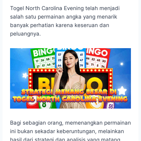
h
a
e
e
k
i
h
a
c
s
l
y
n
a
Togel North Carolina Evening telah menjadi
t
e
s
e
p
e
r
salah satu permainan angka yang menarik
s
b
e
g
e
e
banyak perhatian karena keseruan dan
A
o
n
r
peluangnya.
p
o
g
a
p
k
e
m
r
Bagi sebagian orang, memenangkan permainan
ini bukan sekadar keberuntungan, melainkan
hasil dari strategi dan analisis yang matang.