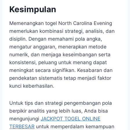
Kesimpulan
Memenangkan togel North Carolina Evening
memerlukan kombinasi strategi, analisis, dan
disiplin. Dengan memahami pola angka,
mengatur anggaran, menerapkan metode
numerik, dan menjaga keseimbangan serta
konsistensi, peluang untuk menang dapat
meningkat secara signifikan. Kesabaran dan
pendekatan sistematis tetap menjadi faktor
kunci keberhasilan.
Untuk tips dan strategi pengembangan pola
berpikir analitis yang lebih luas, Anda bisa
mengunjungi
JACKPOT TOGEL ONLINE
TERBESAR
untuk memperdalam kemampuan