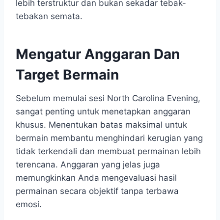
lebih terstruktur dan bukan sekadar tebak-
tebakan semata.
Mengatur Anggaran Dan
Target Bermain
Sebelum memulai sesi North Carolina Evening,
sangat penting untuk menetapkan anggaran
khusus. Menentukan batas maksimal untuk
bermain membantu menghindari kerugian yang
tidak terkendali dan membuat permainan lebih
terencana. Anggaran yang jelas juga
memungkinkan Anda mengevaluasi hasil
permainan secara objektif tanpa terbawa
emosi.