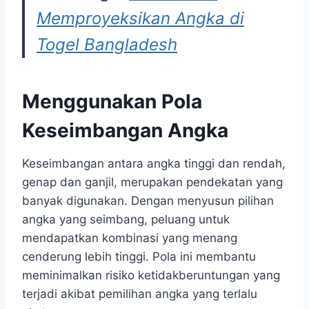
Memproyeksikan Angka di
Togel Bangladesh
Menggunakan Pola
Keseimbangan Angka
Keseimbangan antara angka tinggi dan rendah,
genap dan ganjil, merupakan pendekatan yang
banyak digunakan. Dengan menyusun pilihan
angka yang seimbang, peluang untuk
mendapatkan kombinasi yang menang
cenderung lebih tinggi. Pola ini membantu
meminimalkan risiko ketidakberuntungan yang
terjadi akibat pemilihan angka yang terlalu