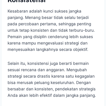
Kesabaran adalah kunci sukses jangka
panjang. Menang besar tidak selalu terjadi
pada percobaan pertama, sehingga penting
untuk tetap konsisten dan tidak terburu-buru.
Pemain yang disiplin cenderung lebih sukses
karena mampu mengevaluasi strategi dan
menyesuaikan langkahnya secara objektif.
Selain itu, konsistensi juga berarti bermain
sesuai rencana dan anggaran. Mengubah
strategi secara drastis karena satu kegagalan
bisa merusak peluang keseluruhan. Dengan
bersabar dan konsisten, pendekatan strategis
Anda akan lebih efektif dalam jangka panjang.