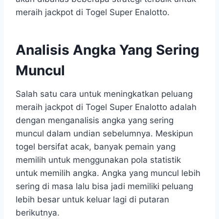
meraih jackpot di Togel Super Enalotto.
Analisis Angka Yang Sering
Muncul
Salah satu cara untuk meningkatkan peluang
meraih jackpot di Togel Super Enalotto adalah
dengan menganalisis angka yang sering
muncul dalam undian sebelumnya. Meskipun
togel bersifat acak, banyak pemain yang
memilih untuk menggunakan pola statistik
untuk memilih angka. Angka yang muncul lebih
sering di masa lalu bisa jadi memiliki peluang
lebih besar untuk keluar lagi di putaran
berikutnya.