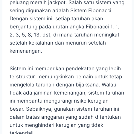
peluang meraih jackpot. Salah satu sistem yang
sering digunakan adalah Sistem Fibonacci.
Dengan sistem ini, setiap taruhan akan
bergantung pada urutan angka Fibonacci 1, 1,
2, 3, 5, 8, 13, dst, di mana taruhan meningkat
setelah kekalahan dan menurun setelah
kemenangan.
Sistem ini memberikan pendekatan yang lebih
terstruktur, memungkinkan pemain untuk tetap
mengelola taruhan dengan bijaksana. Walau
tidak ada jaminan kemenangan, sistem taruhan
ini membantu mengurangi risiko kerugian
besar. Sebaiknya, gunakan sistem taruhan ini
dalam batas anggaran yang sudah ditentukan
untuk menghindari kerugian yang tidak
terkendali.