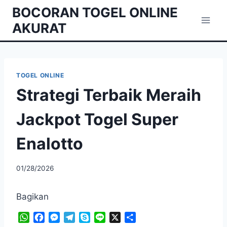
Skip
BOCORAN TOGEL ONLINE
to
AKURAT
content
TOGEL ONLINE
Strategi Terbaik Meraih
Jackpot Togel Super
Enalotto
01/28/2026
Bagikan
W
F
M
T
S
L
X
S