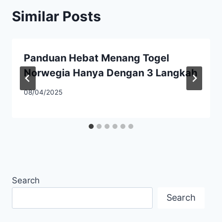
Similar Posts
Panduan Hebat Menang Togel
Norwegia Hanya Dengan 3 Langkah
08/04/2025
Search
Search