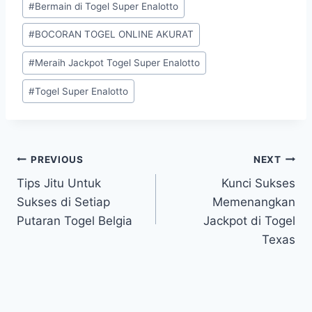
#
Bermain di Togel Super Enalotto
Tags:
#
BOCORAN TOGEL ONLINE AKURAT
#
Meraih Jackpot Togel Super Enalotto
#
Togel Super Enalotto
Post
PREVIOUS
NEXT
Tips Jitu Untuk
Kunci Sukses
navigation
Sukses di Setiap
Memenangkan
Putaran Togel Belgia
Jackpot di Togel
Texas