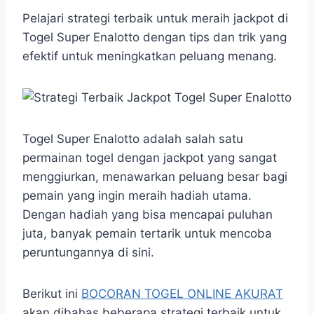
h
a
e
e
k
i
h
a
c
s
l
y
n
a
Pelajari strategi terbaik untuk meraih jackpot di
t
e
s
e
p
e
r
Togel Super Enalotto dengan tips dan trik yang
s
b
e
g
e
e
efektif untuk meningkatkan peluang menang.
A
o
n
r
p
o
g
a
p
k
e
m
r
Togel Super Enalotto adalah salah satu
permainan togel dengan jackpot yang sangat
menggiurkan, menawarkan peluang besar bagi
pemain yang ingin meraih hadiah utama.
Dengan hadiah yang bisa mencapai puluhan
juta, banyak pemain tertarik untuk mencoba
peruntungannya di sini.
Berikut ini
BOCORAN TOGEL ONLINE AKURAT
akan dibahas beberapa strategi terbaik untuk