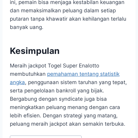
ini, pemain bisa menjaga kestabilan keuangan
dan memaksimalkan peluang dalam setiap
putaran tanpa khawatir akan kehilangan terlalu
banyak uang.
Kesimpulan
Meraih jackpot Togel Super Enalotto
membutuhkan
pemahaman tentang statistik
angka
, penggunaan sistem taruhan yang tepat,
serta pengelolaan bankroll yang bijak.
Bergabung dengan syndicate juga bisa
meningkatkan peluang menang dengan cara
lebih efisien. Dengan strategi yang matang,
peluang meraih jackpot akan semakin terbuka.
Post